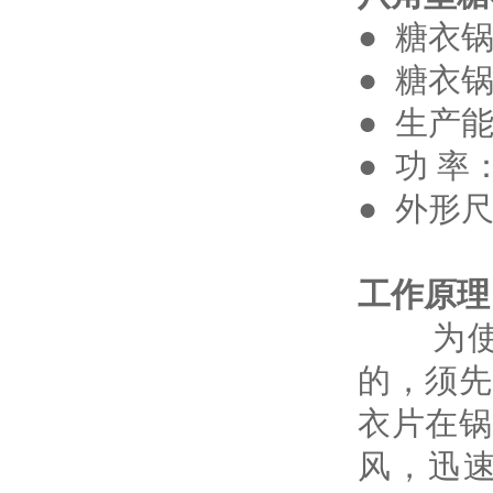
● 糖衣锅直
● 糖衣锅转速：
● 生产能力：
● 功 率：2
● 外形尺寸
工作原理
为使芯
的，须先
衣片在锅
风，迅