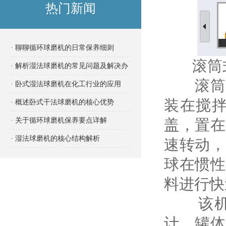
热门新闻
· 聊聊循环球磨机的日常保养细则
滚筒式
· 解析湿法球磨机的常见问题及解决办
滚筒式
法
· 卧式湿法球磨机在化工行业的应用
装在搅拌
· 概述卧式干法球磨机的核心优势
· 关于循环球磨机保养要点详解
盖，置在
· 湿法球磨机的核心结构解析
速转动，
球在惯性
料进行快
该机外
计，罐体