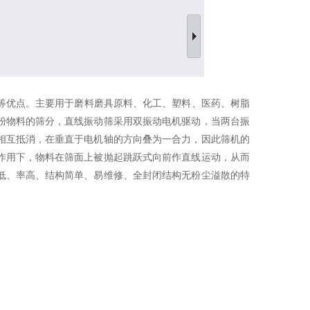
优点。主要用于磨料磨具原料、化工、塑料、医药、树脂
粉物料的筛分，直线振动筛采用双振动电机驱动，当两台振
相互抵消，在垂直于电机轴的方向叠为一合力，因此筛机的
作用下，物料在筛面上被抛起跳跃式向前作直线运动，从而
低、率高、结构简单、易维修、全封闭结构无粉尘溢散的特