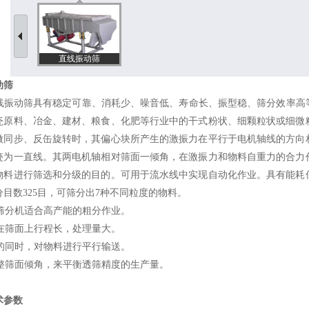
直线振动筛
动筛
动筛具有稳定可靠、消耗少、噪音低、寿命长、振型稳、筛分效率高等
瓷原料、冶金、建材、粮食、化肥等行业中的干式粉状、细颗粒状或细微
做同步、反缶旋转时，其偏心块所产生的激振力在平行于电机轴线的方向
迹为一直线。其两电机轴相对筛面一倾角，在激振力和物料自重力的合力
物料进行筛选和分级的目的。可用于流水线中实现自动化作业。具有能耗
分目数325目，可筛分出7种不同粒度的物料。
型筛分机适合高产能的粗分作业。
料在筛面上行程长，处理量大。
选的同时，对物料进行平行输送。
调整筛面倾角，来平衡透筛精度的生产量。
术参数