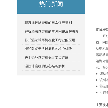
热门新闻
· 聊聊循环球磨机的日常保养细则
直线振
· 解析湿法球磨机的常见问题及解决办
直线振
法
· 卧式湿法球磨机在化工行业的应用
粉、陶
动电机
· 概述卧式干法球磨机的核心优势
运动轨
· 关于循环球磨机保养要点详解
达到对
· 湿法球磨机的核心结构解析
点。筛
● 该
● 该
● 筛
● 可
主要技